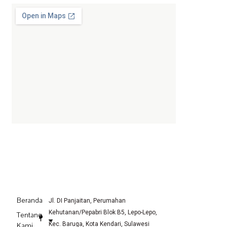
a
n
c
s
e
t
b
a
o
g
o
r
k
a
-
m
f
Beranda
Jl. DI Panjaitan, Perumahan
Kehutanan/Pepabri Blok B5, Lepo-Lepo,
Tentang
Kec. Baruga, Kota Kendari, Sulawesi
Kami