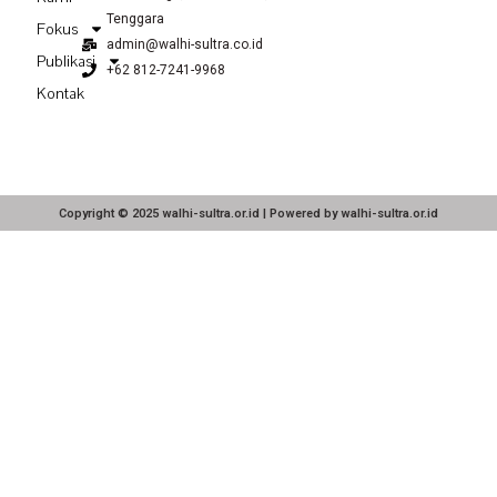
Tenggara
Fokus
admin@walhi-sultra.co.id
Publikasi
+62 812-7241-9968
Kontak
Copyright © 2025 walhi-sultra.or.id | Powered by walhi-sultra.or.id