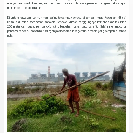
menyisipkan waktu berulang kali membersihkan abu hitam yang mengerubungi rumah sampai
menempel di perabot dapur.
Di antara kawasan permukiman paling terdampak berada di tempat tinggal Abdullah (58) di
Desa Tani Indah, Kecamatan Kapoiala, Konawe. Rumah panggungnya bersebelahan tak lebih
200 meter dari pusat pembangkit listrik berbahan bakar batu bara itu. Selain menanggung
pencemaran debu, saban hari telinganya disesaki suara gemuruh mesin yang beroperasi tanpa
jeda.