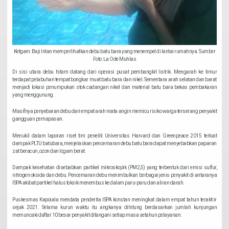
Ketgam: Baji Intan memperlihatkan debu batu bara yang menempel di lantai rumahnya. Sumber
Foto: La Ode Muhlas
Di sisi utara debu hitam datang dari operasi pusat pembangkit listrik. Mengarah ke timur
terdapat pelabuhan tempat bongkar muat batu bara dan nikel. Sementara arah selatan dan barat
menjadi lokasi penumpukan stok cadangan nikel dan material batu bara bekas pembakaran
yang menggunung.
Masifnya penyebaran debu dari empat arah mata angin memicu risiko warga terserang penyakit
gangguan pernapasan.
Menukil dalam laporan riset tim peneliti Universitas Harvard dan Greenpeace 2015 terkait
dampak PLTU batubara, menjelaskan pencemaran debu batu bara dapat menyebabkan paparan
zat beracun, ozon dan logam berat.
Dampak kesehatan disebabkan partikel mikroskopik (PM2,5) yang terbentuk dari emisi sulfur,
nitrogen oksida dan debu. Pencemaran debu menimbulkan berbagai jenis penyakit di antaranya
ISPA akibat partikel halus toksik menembus ke dalam paru-paru dan aliran darah.
Puskesmas Kapoiala mendata penderita ISPA konstan meningkat dalam empat tahun terakhir
sejak 2021. Selama kurun waktu itu angkanya dihitung berdasarkan jumlah kunjungan
memuncaki daftar 10 besar penyakit ditangani setiap masa setahun pelayanan.