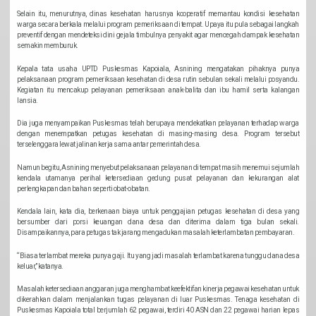
Selain itu, menurutnya, dinas kesehatan harusnya kooperatif memantau kondisi kesehatan
warga secara berkala melalui program pemeriksaan di tempat. Upaya itu pula sebagai langkah
preventif dengan mendeteksi dini gejala timbulnya penyakit agar mencegah dampak kesehatan
semakin memburuk.
Kepala tata usaha UPTD Puskesmas Kapoiala, Asnining mengatakan pihaknya punya
pelaksanaan program pemeriksaan kesehatan di desa rutin sebulan sekali melalui posyandu.
Kegiatan itu mencakup pelayanan pemeriksaan anak-balita dan ibu hamil serta kalangan
lansia.
Dia juga menyampaikan Puskesmas telah berupaya mendekatkan pelayanan terhadap warga
dengan menempatkan petugas kesehatan di masing-masing desa. Program tersebut
terselenggara lewat jalinan kerja sama antar pemerintah desa.
Namun begitu, Asnining menyebut pelaksanaan pelayanan di tempat masih menemui sejumlah
kendala utamanya perihal ketersediaan gedung pusat pelayanan dan kekurangan alat
perlengkapan dan bahan seperti obat-obatan.
Kendala lain, kata dia, berkenaan biaya untuk penggajian petugas kesehatan di desa yang
bersumber dari porsi keuangan dana desa dan diterima dalam tiga bulan sekali.
Disampaikannya, para petugas tak jarang mengadukan masalah keterlambatan pembayaran.
“Biasa terlambat mereka punya gaji. Itu yang jadi masalah terlambat karena tunggu dana desa
keluar,” katanya.
Masalah ketersediaan anggaran juga menghambat keefektifan kinerja pegawai kesehatan untuk
dikerahkan dalam menjalankan tugas pelayanan di luar Puskesmas. Tenaga kesehatan di
Puskesmas Kapoiala total berjumlah 62 pegawai, terdiri 40 ASN dan 22 pegawai harian lepas