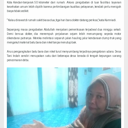
Kota Kendari-berjarak 50 kilometer dari rumah. Akses pengobatan di luar fasilitas layanan
kesehatan umum lebih dipilih karena pertimbangan kualitas pelayanan, kendati perlu merogoh
biaya tidak sedikit.
“Kalau dirawat di rumah sakit biasa dua, tiga hari baru dokter datang periksa,” kata Kamriadi.
Sepanjang masa pengobatan Abdullah menjalani pemeriksaan terjadwal dua minggu sekali.
Demi bersua dokter, dia menempuh perjalanan sejam lebih menumpang sepeda motor
dikendarai putranya. Mereka melintasi separuh jalan hauling jalur kendaraan dump truk yang
mengakut material batu bara dan nikel tanpa menutup bak.
Arus pengangkutan batu bara dan nikel turut menyumbang terjadinya pengotoran udara. Desa
Tani Indah sendiri merupakan satu dari beberapa desa berada di tengah kepungan sarang
pencemaran debu.