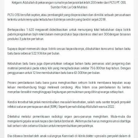
Ketgam: Abdullah di pekarangan rumahnya berjarak tak lebih 200 meter dari PLTU PT. OSS.
Sumber Foto: La Ode Muhlas
PLTU OSS bersifat captive, atau pembangkit yang dioperasikan dan dimiliki sebuah perusahaan
tertentu untuk menyuplai kebutuhan listriknya sendiri yang berdiri sejak 2018.
Berkapasitas 1.620 megawatt didedikasikan untuk menunjang total kebutuhan daya listrik
pabrik pengolahan bijih nikel dalam memproduksi baja stainless steel seri 300 dengan besaran
produksi 3 juta ton per tahun.
Supaya dapat memenuhi daya listrik sesuai kapasitasnya, dibutuhkan konsumsi bahan baku
batu bara sebesar 522.936 ton per bulan.
Kebutuhan batu bara juga diperuntukkan sebagai bahan baku pemanas alat pengering dan
material pereduksi pada rotary kiln yang menghabiskan sekitar 756.000 ton tiap tahun. Dengan
penggunaan untuk 12 line membutuhkan batu bara 63.000 ton per bulan.
Proses pembakaran batu bara guna menghasilkan setrum listrik membawa kepulan asap
keluar membumbung tinggi melewati cerobong. Abu hitam sisa pembakaran itu lantas
menyebar berakhir menghinggapi lingkungan permukiman yang dihirup warga setiap hari.
Kondisi tersebut tak pelak menimbulkan masalah kesehatan, salah satu santer terjadi penyakit
infeksi saluran pernapasan akut (ISPA). Seperti pernah diidap Abdullah warsa 2022.
Diketahui melalui pemeriksaan radiologi organ paru-parunya menghitam. Mula-mula dia
mengalami gejala sesak napas dan batuk berdarah. Akhirnya dia harus mengonsumsi obat tiga
kali sehari rutin selama 6 bulan untuk menyembuhkan penyakitnya.
Dia dibawa berobat oleh anak sulungnya Kamriadi di klinik dokter spesialis penyakit dalam di