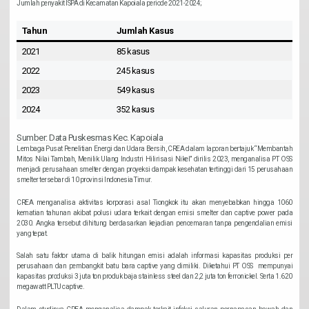
Jumlah penyakit ISPA di Kecamatan Kapoiala periode 2021-2024;
Tahun
Jumlah Kasus
2021
85 kasus
2022
245 kasus
2023
549 kasus
2024
352 kasus
Sumber: Data Puskesmas Kec. Kapoiala
Lembaga Pusat Penelitian Energi dan Udara Bersih, CREA dalam laporan bertajuk “Membantah
Mitos Nilai Tambah, Menilik Ulang Industri Hilirisasi Nikel” dirilis 2023, menganalisa PT OSS
menjadi perusahaan smelter dengan proyeksi dampak kesehatan tertinggi dari 15 perusahaan
smelter tersebar di 10 provinsi Indonesia Timur.
CREA menganalisa aktivitas korporasi asal Tiongkok itu akan menyebabkan hingga 1060
kematian tahunan akibat polusi udara terkait dengan emisi smelter dan captive power pada
2030. Angka tersebut dihitung berdasarkan kejadian pencemaran tanpa pengendalian emisi
yang tepat.
Salah satu faktor utama di balik hitungan emisi adalah informasi kapasitas produksi per
perusahaan dan pembangkit batu bara captive yang dimiliki. Diketahui PT OSS mempunyai
kapasitas produksi 3 juta ton produk baja stainless steel dan 2,2 juta ton ferronickel. Serta 1.620
megawatt PLTU captive.