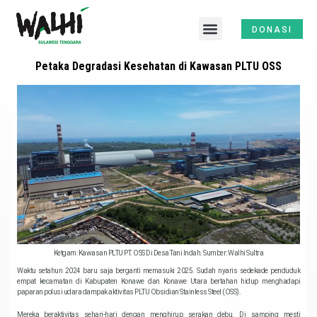
Skip
Menu
to
DONASI
content
Petaka Degradasi Kesehatan di Kawasan PLTU OSS
Ketgam: Kawasan PLTU PT. OSS Di Desa Tani Indah. Sumber: Walhi Sultra
Waktu setahun 2024 baru saja berganti memasuki 2025. Sudah nyaris sedekade penduduk
empat kecamatan di Kabupaten Konawe dan Konawe Utara bertahan hidup menghadapi
paparan polusi udara dampak aktivitas PLTU Obsidian Stainless Steel (OSS).
Mereka beraktivitas sehari-hari dengan menghirup serakan debu. Di samping mesti