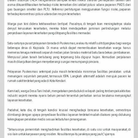
Dalam studinya CREA menganalisa dampak terkait infeksi saluran pernapasan bawah dan
asma dikuantifikasikan terhadap risiko kematian dini akibat polusi udara paparan PM25 dari
gas buangan smelter dan PLTU. Referensi perhitungan menggunakan fungsi risiko, paparan
terhadap konsentrasi polusi udara dan respon kesehatan.
Warga pun kini didera kekhawatiran berlipat. Pasalnya, di tengah kian meningkatnya skala
denyut kerusakan kesehatan, mereka tidak mendapatkan jaminan perlindungan melalui
penyediaan layanan kesehatan yang ditopang fasilitas memadai.
Satu-satunya pusat pelayanan berada di Puskesmas, walau itu relatif sulit dijangkau bagi warga
beberapa desa di Kapoiala. Di mana untuk dapat memeriksakan kesehatan warga harus
memeras tenaga melewati separuh medan jalan beralas material batu bara bekas pembakaran.
Menyusul jalan tanah berlubang yang tergenang bila diguyur hujan. Kemudian perjalanan
masih dilanjutkan dengan menyeberangi sungai menumpangi pincara.
Pelayanan Puskesmas setempat pula masih terkendala minimnya fasilitas peralatan untuk
menangani sejumlah penyakit, termasuk ISPA. Langkah alternatif adalah merujuk pasien ke
rumah sakit terdekat yang ada di Kota Kendari.
Kamriadi, warga Desa Tani Indah, mengatakan penduduk di wilayah paling terdampak aktivitas
industri seperti mereka nyaris belum pernah tersentuh perhatian serius terutama menyangkut
layanan kesehatan.
Padahal, kata dia, di tengah kondisi krusial menghadapi bencana kesehatan, semestinya
diimbangi dengan upaya penyediaan fasilitas layanan terdekat mudah diakses yang didukung
kelengkapan peralatan medis sesuai kebutuhan penanganan.
“Seharusnya pemerintah menghadirkan fasilitas kesehatan, di satu sisi untuk masyarakat, di
sisi lain untuk karyawan yang insiden. Kesulitannya itu jaraknya yang jauh,” ujarnya.